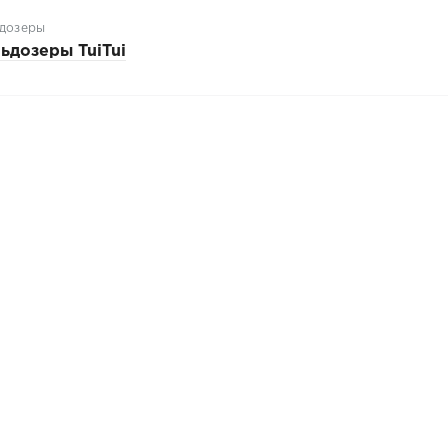
дозеры
ьдозеры TuiTui